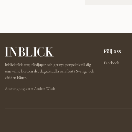
Följ oss
Facebook
Inblick förklarar, fördjupar och ger nya perspektiv till dig
som vill se bortom det dagsaktuella och förstå Sverige och
världen bättre.
Ansvarig utgivare: Anders Wisth