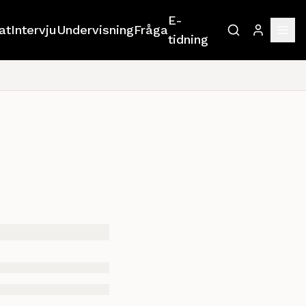
E-
at
Intervju
Undervisning
Fråga
tidning